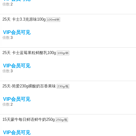
倍数:
2
25天 卡士3.3克原味100g
100ml/杯
VIP会员可见
倍数:
3
25天 卡士蓝莓果粒鲜酪乳100g
100g/杯
VIP会员可见
倍数:
3
25天-简爱230g裸酸奶百香果味
230g/瓶
VIP会员可见
倍数:
2
15天蒙牛每日鲜语鲜牛奶250g
250g/瓶
VIP会员可见