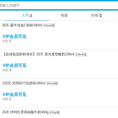
人气
销量
价格
30天 蒙牛优益C原味340ml
340ml/瓶
VIP会员可见
倍数:
2
【必须低温奶柜保存】15天 晨光屋型酸奶236ml
236ml/盒
VIP会员可见
倍数:
3
120天 光明轻巧包原味180ml
180ml/袋
VIP会员可见
倍数:
2
24天 伊利红枣风味酸牛奶450g
450g/瓶