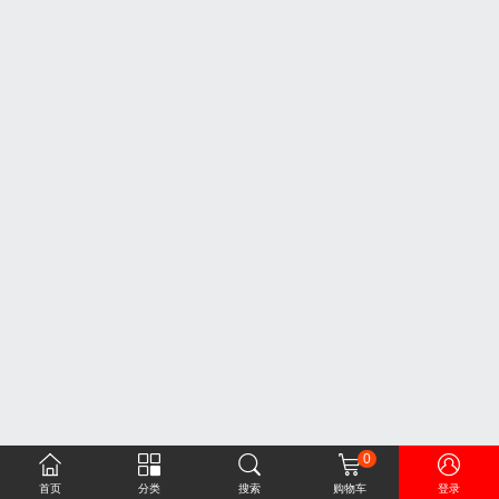
0
󰀁
󰀂
󰀃
󰀄
󰀅
首页
分类
搜索
购物车
登录