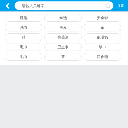
搜索
廷选
鲸选
安全套
洗衣
洗发
伞
鞋
葡萄酒
低温奶
毛巾
卫生巾
纸巾
毛巾
茶
口香糖