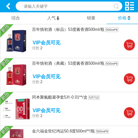
综合
人气
销量
价格
百年慎初酒（标品）53度酱香酒500ml/瓶
500ml*6
VIP会员可见
倍数:
2
百年慎初酒（典藏）53度酱香酒500ml/瓶
500ml*6
VIP会员可见
倍数:
2
冈本聚氨酯避孕套5片-0.01**/盒
5片*12
VIP会员可见
倍数:
2
金六福金世纪鸿运50.8度500ml**/瓶
500ml*6