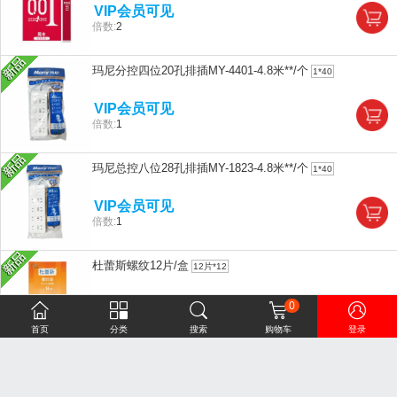
VIP会员可见
倍数:
2
玛尼分控四位20孔排插MY-4401-4.8米**/个
1*40
VIP会员可见
倍数:
1
玛尼总控八位28孔排插MY-1823-4.8米**/个
1*40
VIP会员可见
倍数:
1
杜蕾斯螺纹12片/盒
12片*12
VIP会员可见
0
󰀁
󰀂
󰀃
󰀄
󰀅
倍数:
2
首页
分类
搜索
购物车
登录
顺品郎（红顺）45度480ml/瓶
480ml*12