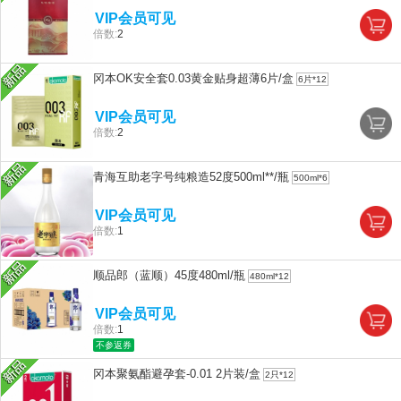
VIP会员可见
倍数:
2
冈本OK安全套0.03黄金贴身超薄6片/盒
6片*12
VIP会员可见
倍数:
2
青海互助老字号纯粮造52度500ml**/瓶
500ml*6
VIP会员可见
倍数:
1
顺品郎（蓝顺）45度480ml/瓶
480ml*12
VIP会员可见
倍数:
1
不参返券
冈本聚氨酯避孕套-0.01 2片装/盒
2只*12